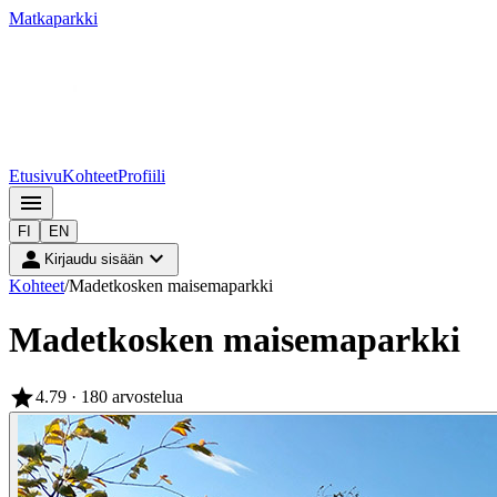
Matkaparkki
Etusivu
Kohteet
Profiili
menu
FI
EN
person
expand_more
Kirjaudu sisään
Kohteet
/
Madetkosken maisemaparkki
Madetkosken maisemaparkki
star
4.79
· 180 arvostelua