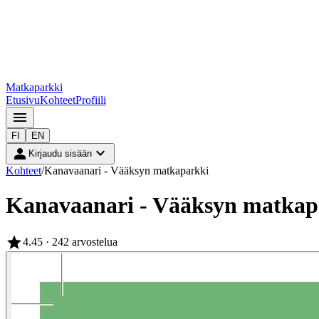
Matkaparkki
Etusivu
Kohteet
Profiili
menu
FI
EN
person
expand_more
Kirjaudu sisään
Kohteet
/
Kanavaanari - Vääksyn matkaparkki
Kanavaanari - Vääksyn matkap
star
4.45
· 242 arvostelua