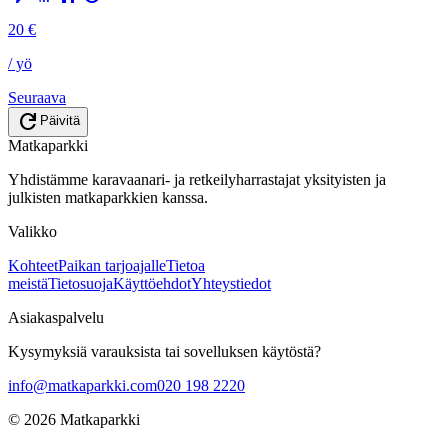
20
€
/ yö
Seuraava
refresh
Päivitä
Matkaparkki
Yhdistämme karavaanari- ja retkeilyharrastajat yksityisten ja
julkisten matkaparkkien kanssa.
Valikko
Kohteet
Paikan tarjoajalle
Tietoa
meistä
Tietosuoja
Käyttöehdot
Yhteystiedot
Asiakaspalvelu
Kysymyksiä varauksista tai sovelluksen käytöstä?
info@matkaparkki.com
020 198 2220
©
2026
Matkaparkki