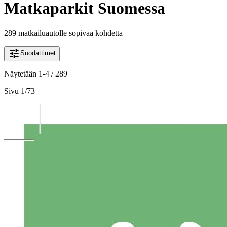
Matkaparkit Suomessa
289 matkailuautolle sopivaa kohdetta
tune
Suodattimet
Näytetään 1-4 / 289
Sivu
1
/
73