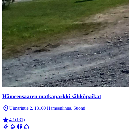
Hämeensaaren matkaparkki sähköpaikat
location_on
Uimarintie 2, 13100 Hämeenlinna, Suomi
star
4.1
(
131
)
bolt
shower
wc
water_drop