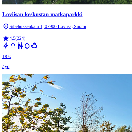
Loviisan keskustan matkaparkki
location_on
Sibeliuksenkatu 1, 07900 Loviisa, Suomi
star
4.5
(
224
)
bolt
shower
wc
water_drop
recycling
18
€
/ yö