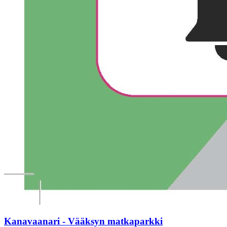
Kanavaanari - Vääksyn matkaparkki